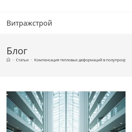
Перейти
к
содержимому
Витражстрой
Блог
>
Статьи
>
Компенсация тепловых деформаций в полупрозрач