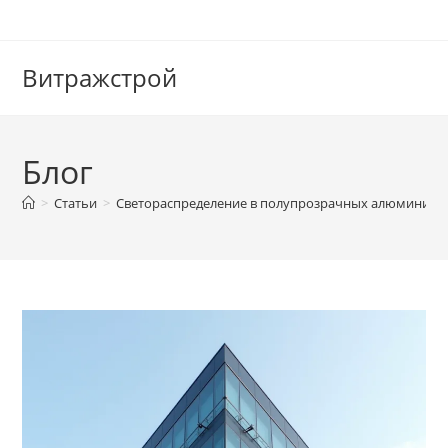
Перейти
к
содержимому
Витражстрой
Блог
>
Статьи
>
Светораспределение в полупрозрачных алюминиев