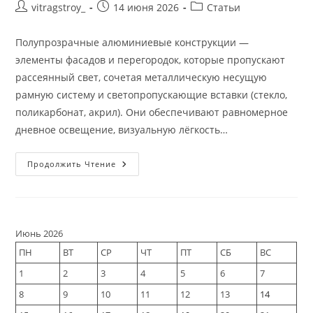
Автор
Запись
Рубрика
vitragstroy_
14 июня 2026
Статьи
записи:
опубликована:
записи:
Полупрозрачные алюминиевые конструкции —
элементы фасадов и перегородок, которые пропускают
рассеянный свет, сочетая металлическую несущую
рамную систему и светопропускающие вставки (стекло,
поликарбонат, акрил). Они обеспечивают равномерное
дневное освещение, визуальную лёгкость…
Полупрозрачные
Продолжить Чтение
Алюминиевые
Конструкции
И
Узлы
Июнь 2026
ПН
ВТ
СР
ЧТ
ПТ
СБ
ВС
1
2
3
4
5
6
7
8
9
10
11
12
13
14