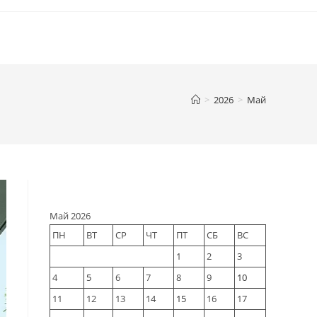
>
2026
>
Май
Май 2026
ПН
ВТ
СР
ЧТ
ПТ
СБ
ВС
1
2
3
4
5
6
7
8
9
10
11
12
13
14
15
16
17