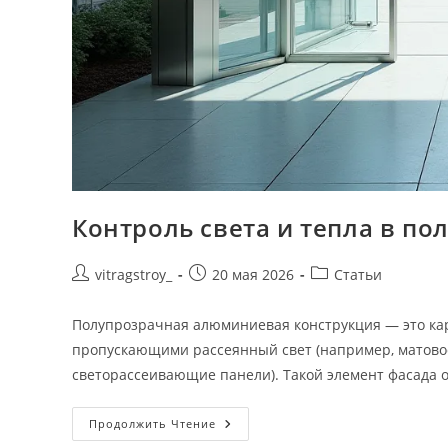
Контроль света и тепла в п
Автор
Запись
Рубрика
vitragstroy_
20 мая 2026
Статьи
записи:
опубликована:
записи:
Полупрозрачная алюминиевая конструкция — это ка
пропускающими рассеянный свет (например, матовое
светорассеивающие панели). Такой элемент фасада
Контроль
Продолжить Чтение
Света