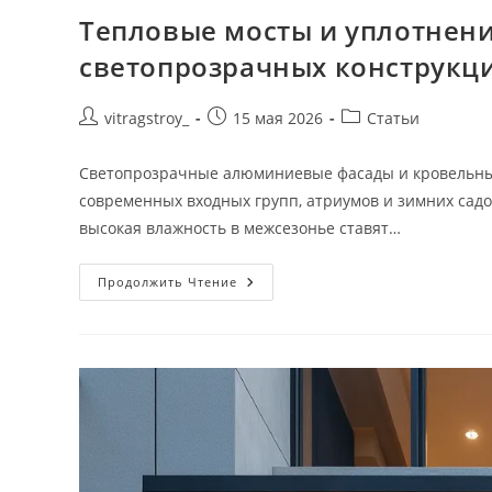
Тепловые мосты и уплотнен
светопрозрачных конструкц
Автор
Запись
Рубрика
vitragstroy_
15 мая 2026
Статьи
записи:
опубликована:
записи:
Светопрозрачные алюминиевые фасады и кровельные
современных входных групп, атриумов и зимних са
высокая влажность в межсезонье ставят…
Тепловые
Продолжить Чтение
Мосты
И
Уплотнения
В
Алюминиевых
Светопрозрачных
Конструкциях