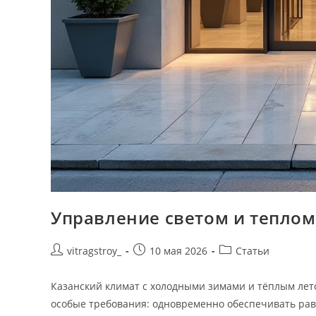
Управление светом и теплом
Автор
Запись
Рубрика
vitragstroy_
10 мая 2026
Статьи
записи:
опубликована:
записи:
Казанский климат с холодными зимами и тёплым ле
особые требования: одновременно обеспечивать ра