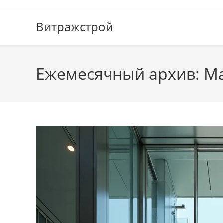
Перейти
к
Витражстрой
содержимому
Ежемесячный архив: М