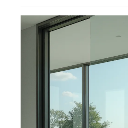
И
Тепла
В
Полупрозрачных
Фасадах